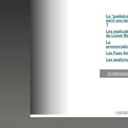
Le "québéco
est-il une l
?
Les explicat
de Lionel M
La
prononciati
Les Faux A
Les anglici
Avertissem
conta